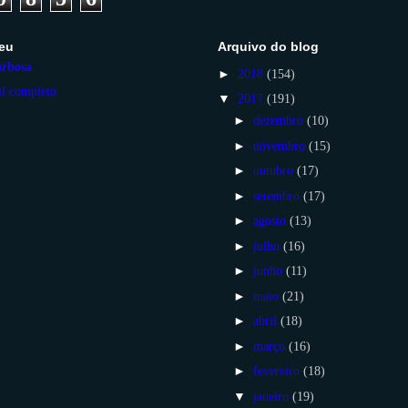
eu
Arquivo do blog
rbosa
►
2018
(154)
il completo
▼
2017
(191)
►
dezembro
(10)
►
novembro
(15)
►
outubro
(17)
►
setembro
(17)
►
agosto
(13)
►
julho
(16)
►
junho
(11)
►
maio
(21)
►
abril
(18)
►
março
(16)
►
fevereiro
(18)
▼
janeiro
(19)