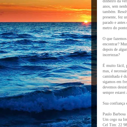
dinheiro da ve
anos, sem nenh
também. Resol
presente, fez 
parado e antes
metro do ponto
O que fazemos 
encontrar? Mur
depois de algu
incertezas?
É muito fácil,
mas, é necessá
caminhada é du
sigamos em fre
devemos desist
sempre estarei 
Sua confiança é
Paulo Barbosa
Um cego na Int
Cel Tim: 22 9