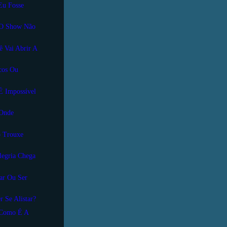
 Eu Fosse
 - O Show Não
cê Vai Abrir A
acos Ou
 É Impossível
 Onde
ão Trouxe
Alegria Chega
iar Ou Ser
er Se Alistar?
- Como É A