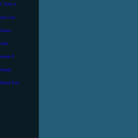
u E Toda A
- Quer Um
nfiança
 Onde
ventude E
elidade
ei Quem Está