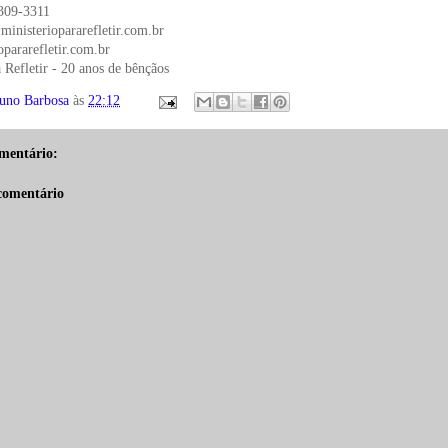
309-3311
inisteriopararefletir.com.br
pararefletir.com.br
 Refletir - 20 anos de bênçãos
uno Barbosa
às
22:12
mentário:
comentário