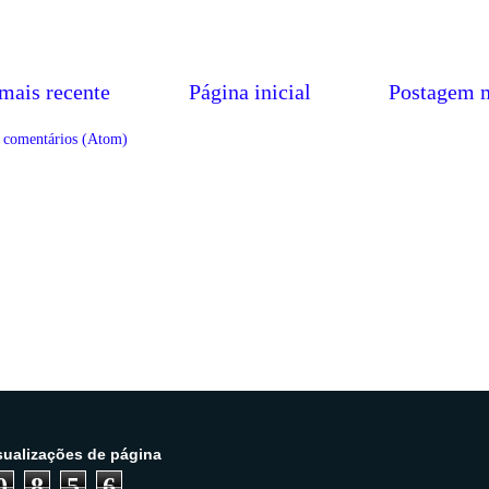
mais recente
Página inicial
Postagem m
r comentários (Atom)
isualizações de página
0
8
5
6