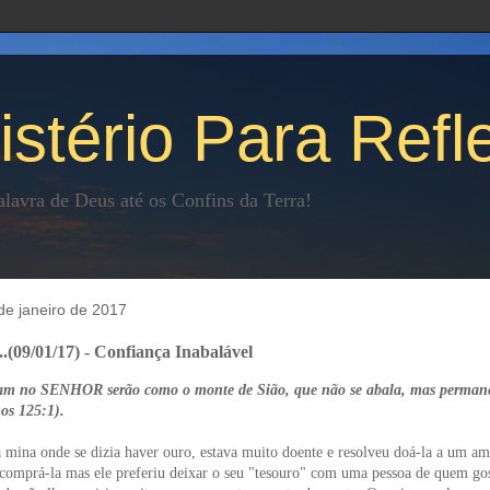
istério Para Refle
lavra de Deus até os Confins da Terra!
de janeiro de 2017
...(09/01/17) - Confiança Inabalável
am no SENHOR serão como o monte de Sião, que não se abala, mas perman
os 125:1).
mina onde se dizia haver ouro, estava muito doente e resolveu doá-la a um a
omprá-la mas ele preferiu deixar o seu "tesouro" com uma pessoa de quem go