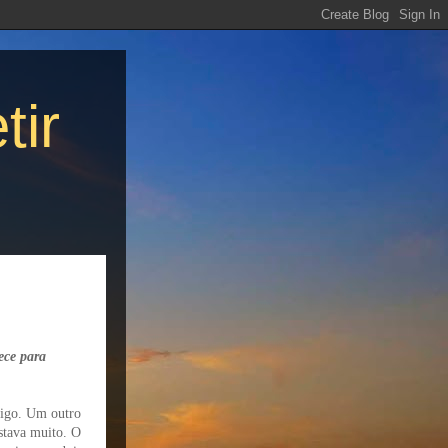
tir
ece para
migo. Um outro
stava muito. O