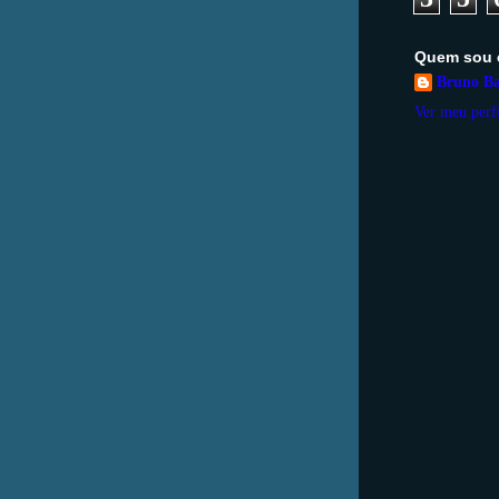
Quem sou 
Bruno Ba
Ver meu perf