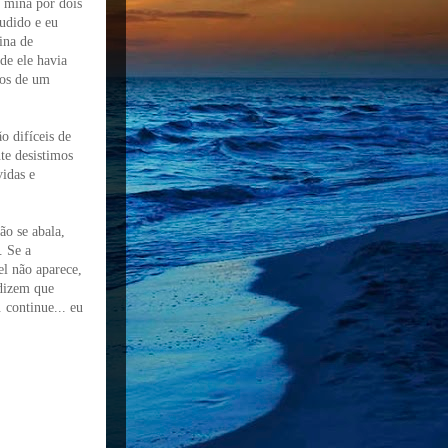
a mina por dois
udido e eu
ina de
de ele havia
nos de um
o difíceis de
te desistimos
idas e
ão se abala,
. Se a
l não aparece,
 dizem que
 continue... eu