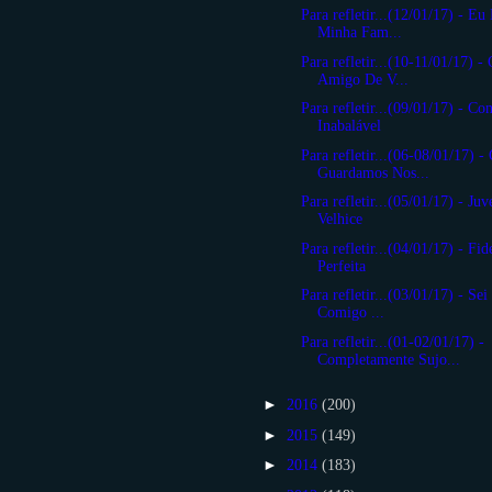
Para refletir...(12/01/17) - E
Minha Fam...
Para refletir...(10-11/01/17) 
Amigo De V...
Para refletir...(09/01/17) - Co
Inabalável
Para refletir...(06-08/01/17) -
Guardamos Nos...
Para refletir...(05/01/17) - Ju
Velhice
Para refletir...(04/01/17) - Fid
Perfeita
Para refletir...(03/01/17) - S
Comigo ...
Para refletir...(01-02/01/17) -
Completamente Sujo...
►
2016
(200)
►
2015
(149)
►
2014
(183)