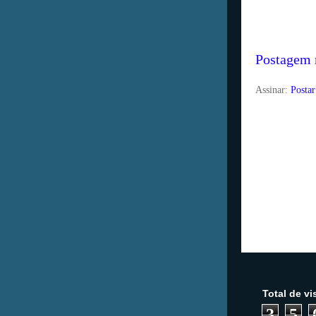
Postagem 
Assinar:
Posta
Seguidores
Total de v
3
5