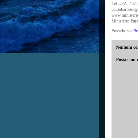
Tel USA: 407 
paulobarbosa@m
www.ministerio
Ministério Para
Postado por
Br
Nenhum co
Postar um 