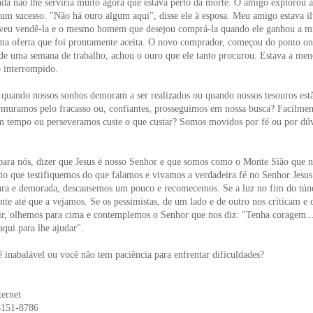
nda não lhe serviria muito agora que estava perto da morte. O amigo explorou 
um sucesso. "Não há ouro algum aqui", disse ele à esposa. Meu amigo estava il
veu vendê-la e o mesmo homem que desejou comprá-la quando ele ganhou a m
uma oferta que foi prontamente aceita. O novo comprador, começou do ponto on
 de uma semana de trabalho, achou o ouro que ele tanto procurou. Estava a me
 interrompido.
quando nossos sonhos demoram a ser realizados ou quando nossos tesouros estã
muramos pelo fracasso ou, confiantes, prosseguimos em nossa busca? Facilmen
m tempo ou perseveramos custe o que custar? Somos movidos por fé ou por dúv
 para nós, dizer que Jesus é nosso Senhor e que somos como o Monte Sião que n
rio que testifiquemos do que falamos e vivamos a verdadeira fé no Senhor Jesus
ra e demorada, descansemos um pouco e recomecemos. Se a luz no fim do túne
nte até que a vejamos. Se os pessimistas, de um lado e de outro nos criticam e
ir, olhemos para cima e contemplemos o Senhor que nos diz: "Tenha coragem...
aqui para lhe ajudar".
 inabalável ou você não tem paciência para enfrentar dificuldades?
ernet
8151-8786