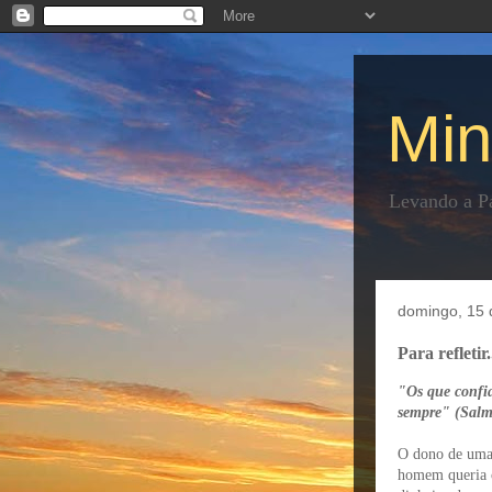
Min
Levando a Pa
domingo, 15 
Para refletir
"Os que confi
sempre" (Salm
O dono de uma 
homem queria c