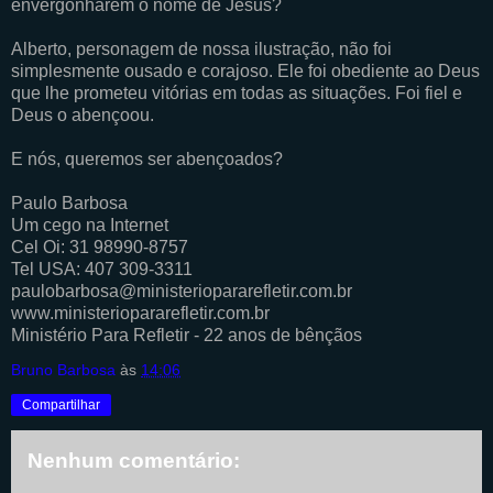
envergonharem o nome de Jesus?
Alberto, personagem de nossa ilustração, não foi
simplesmente ousado e corajoso. Ele foi obediente ao Deus
que lhe prometeu vitórias em todas as situações. Foi fiel e
Deus o abençoou.
E nós, queremos ser abençoados?
Paulo Barbosa
Um cego na Internet
Cel Oi: 31 98990-8757
Tel USA: 407 309-3311
paulobarbosa@ministeriopararefletir.com.br
www.ministeriopararefletir.com.br
Ministério Para Refletir - 22 anos de bênçãos
Bruno Barbosa
às
14:06
Compartilhar
Nenhum comentário: